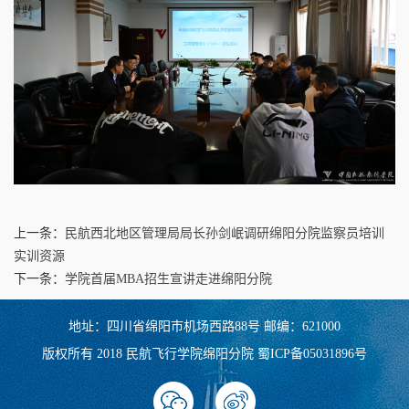
上一条：
民航西北地区管理局局长孙剑岷调研绵阳分院监察员培训
实训资源
下一条：
学院首届MBA招生宣讲走进绵阳分院
地址：四川省绵阳市机场西路88号 邮编：621000
版权所有 2018 民航飞行学院绵阳分院 蜀ICP备05031896号