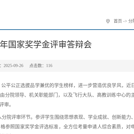
首页
->
分
25学年国家奖学金评审答辩会
025-09-26
点击数：
116
政策，公平公正选拔品学兼优的学生榜样，进一步营造优良学风，近
次评审会由分院领导、机关职能部门，以及飞行大队、高教训练中心的
评审。
入分院评审环节。参评学生围绕思想表现、学业成就、创新能力
严格参照国家奖学金评选标准，全方位考量申请人综合素质，对