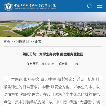
首页
>>
分院新闻
>> 正文
绵阳分院：为学生办实事 细微服务暖校园
发布日期：2025-09-26
点击量：
109
本网讯 张方崟/文 覃天柱/图 摄影报道：近日，机场科
聚焦师生的日常需求，本着“以安全为重、以学生为本、以
温情为要”的服务理念，在起飞线塔台学生休息区域的充电
点位，集中加装手机支架，以 “小举措” 传递 “大温暖”，切