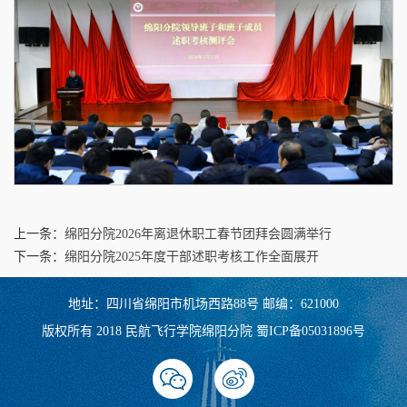
上一条：
绵阳分院2026年离退休职工春节团拜会圆满举行
下一条：
绵阳分院2025年度干部述职考核工作全面展开
地址：四川省绵阳市机场西路88号 邮编：621000
版权所有 2018 民航飞行学院绵阳分院 蜀ICP备05031896号