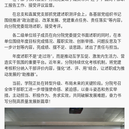
工报告工作、接受评议监督。
在总支和直属党支部抓党建述职测评会上，各基层党组织书记
围绕推进“政治建设、改革发展、党建重点任务、责任落实”等内容，
向分院党委现场述职，接受考评。
各二级单位班子成员在向分院党委提交书面述职的同时，在本
单位围绕年度目标完成情况、履职实效、创新举措、问题反思及下
一步计划等内容，亮成绩、摆不足、谈思路，述出了责任与担当。
年度述职不是“走过场”，而是推动互学互促、激发内生活力、营
造实干氛围的重要平台。近年来，分院持续优化考核机制，将党建
考核积分纳入干部评价内容，强化“述、评、用”结合，让述职成为推
动发展的“助推器”。
当前，学院正处在转型升级、布局未来的关键阶段。分院号召
全体干部职工进一步增强使命感、紧迫感，以奋斗姿态和务实举
措，主动担当、积极作为、务求实效，共同破解发展难题，奋力书
写分院高质量发展新篇章！