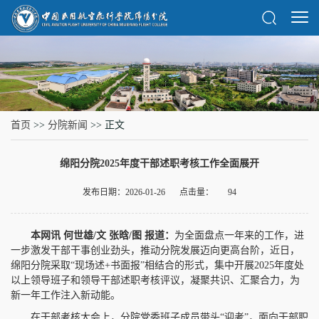
首页
>>
分院新闻
>> 正文
绵阳分院2025年度干部述职考核工作全面展开
发布日期：2026-01-26
点击量：
94
本
网讯
何
世雄/文
张
晗/图 报道
：
为全面盘点一年来的工作，进
一步激发干部干事创业劲头，推动分院发展迈向更高台阶，近日，
绵阳分院采取“现场述+书面报”相结合的形式，集中开展2025年度处
以上领导班子和领导干部述职考核评议，凝聚共识、汇聚合力，为
新一年工作注入新动能。
在干部考核大会上，分院党委班子成员带头“迎考”，面向干部职