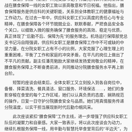
战在膳食保障一线的女职工致以崇高敬意和节日祝福。他指出，膳
食保障服务是供应科的关键职能，关系到全体教职工的健康福祉与
工作动力。在过去一年中，供应科女职工们以高度的责任心与专业
精神，在膳食保障各个环节兢兢业业、默默奉献，严把食品安全各
个关口，以细致入微的服务确保了膳食服务的高效、稳定与优质，
真正体现了“后勤不后、保障为先”的服务理念。机场运行保障部党总
支书记冯自翔强调，供应科女职工是膳食保障工作中不可或缺的中
坚力量，在分院女职工占有不小的比例，大家克服了心理生理上的
重重困难，平衡了工作和家庭的冲突矛盾，在平凡的岗位上做出了
不平凡的贡献。副主任潘亮勉励大家继续发扬爱岗敬业的精神，在
膳食服务保障上不断奋勇前进，共同推动分院膳食服务水平再上新
台阶。
短暂的座谈会结束后，全体女职工又立刻投入到各自岗位中，
备餐、择菜清洗、餐具清洁、窗口服务、环境保洁……，她们的身
影穿梭在食堂的每个工作区域，她们以认真负责的态度、娴熟规范
的操作，日复一日守护分院膳食安全与品质。她们用真情服务传递
分院温度，以实干担当展现新时代后勤巾帼风采。
此次座谈紧扣“膳食保障”工作主线，进一步增强了供应科女职工
队伍的凝聚力和自豪感。大家一致表示，将以此次座谈会为动力，
继续扎根服务保障一线，用辛勤与智慧托举食堂背后的“半边天”，为