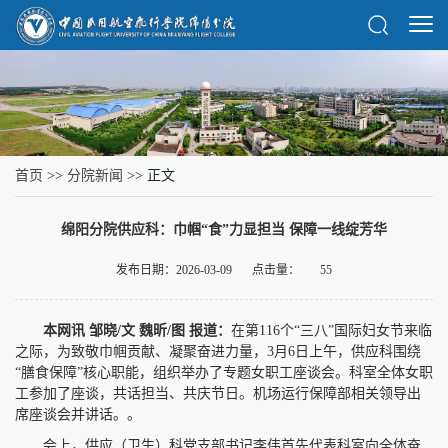
首页
>>
分院新闻
>> 正文
绵阳分院供应科：巾帼“食”力显担当 保障一线绽芳华
发布日期：2026-03-09
点击量：
55
本网讯 邹晓/文 魏昕/图 报道：
在第116个“三八”国际妇女节来临
之际，为致敬巾帼贡献、凝聚奋进力量，3月6日上午，供应科围绕
“膳食保障”核心职能，组织举办了专题女职工座谈会。科室全体女职
工参加了座谈，共话担当、共庆节日。机场运行保障部相关领导出
席座谈会并讲话。。
会上，供应（卫生）科党支部书记李伟首先代表科室向全体奋