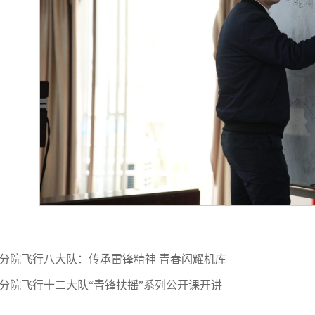
分院飞行八大队：传承雷锋精神 青春闪耀机库
分院飞行十二大队“青锋扶摇”系列公开课开讲