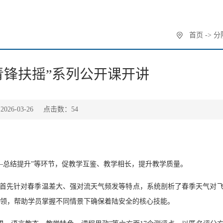
首页
->
分
青锋扶摇”系列公开课开讲
26-03-26
点击数：
54
—总结提升”等环节，促教学互鉴、教学相长，提升教学质量。
。他首先针对春季温差大、强对流天气频发等特点，系统剖析了春季天气对
领，帮助学员掌握不同情景下确保着陆安全的核心技能。