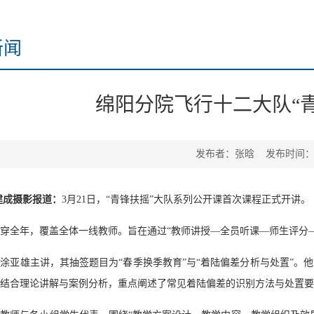
新闻
绵阳分院飞行十二大队“
发布者：张晗 发布时间：20
建成摄影报道：
3月21日，“青锋扶摇”大队系列公开课首次课程正式开讲。
穿全年，覆盖全体一线教师。旨在通过“教师讲授—全员听课—师生评分
涂亚雄主讲，其抽签题目为“春季换季教育”与“着陆偏差分析与处置”
结合理论讲解与案例分析，重点阐述了常见着陆偏差的识别方法与处置要