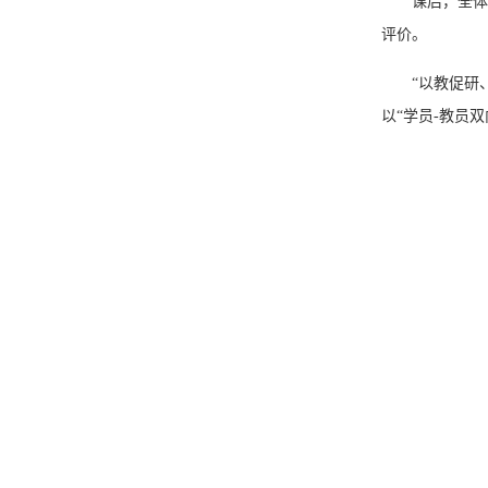
课后，全体
评价。
“以教促研
以“学员-教员