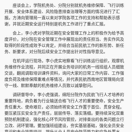
座谈会上，学院机务处、分院分别就机务维修保障、飞行训练
开展、安全体系建设、风险隐患排查治理等方面的情况进行了汇
报。方涛向管理局一直以来对学院各项工作的支持和帮助表示感
谢，并就近期安全运行特别是机务工作进行了重点汇报。
会上，李小虎对学院近期在安全管理工作上的积极作为给予高
度评价，对分院在安全管理工作中展现出的责任担当、务实作风及
取得的阶段性成效予以肯定，并结合当前民航工作的新形势、新任
务、新要求，对分院后续安全工作提出针对性指导意见。
在机坪运行现场，李小虎实地察看飞行训练运行组织，观摩机
务维修作业流程，并同正在开展业务培训的机务一线班组人员细致
交谈，翻阅调取培训课件资料，询问大家的日常工作内容、工作强
度负荷及维修保障重难点等情况，并代表民航西南地区管理局向坚
守一线、默默奉献的机务维修人员致以诚挚慰问。
调研督导中，李小虎强调，绵阳分院作为民航飞行人才培养的
重要阵地，肩负着为行业输送合格飞行人才的重要使命，安全生产
责任重大、使命艰巨，必须始终将安全工作置于首位、贯穿全程。
要压紧压实安全生产责任，层层传导、落实落细。要持续深化双重
预防机制建设，强化核心环节风险管控，对排查出的各类问题立行
立改、闭环管理。要加强班组建设，夯实基层基础，强化全员安全
意识和专业技能培训，提升从业人员安全防范能力和应急处置水