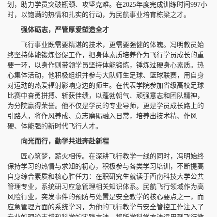
划，助力学员突破瓶颈、攻坚克难。在2025年度完成训练时间997小
时，以饱满的热情和扎实的行动，为民航事业培育栋梁之才。
强体砺志，严管厚爱塑造全才
飞行事业既需要精湛的技术，更需要强健的体魄。冯明教员始
终坚持体能锻炼督促工作，把身体素质培养作为飞行学员成长的重
要一环，以身作则带领学员坚持体能锻炼，锤炼过硬身心素质。热
心集体活动，他积极组织并参与大队师生足球、篮球联赛，用自身
对运动的热爱辐射影响身边的师生。在代表学院参加省级高校足球
比赛中奋勇拼搏、斩获佳绩，以蓬勃朝气、顽强意志和团队精神，
为分院赢得荣誉。他不仅是学员的专业导师，更是学员成长路上的
引路人，将作风养成、意志磨砺融入日常，培养出技术精、作风
硬、体能强的新时代飞行人才。
向光而行，
勤学共进奔赴新程
匠心筑梦，薪火相传。在深耕飞行教学一线的同时，冯明始终
保持学习的热情与求知的初心，积极参与各类学习培训，不断提高
自身综合素质和核心胜任力：在职研究生就读于西南科技大学公共
管理专业，系统研习应急管理相关知识体系。民航飞行领域作为高
风险行业，突发事件的预防与处置是安全教学的核心要点之一，而
应急管理方面的系统学习，为他的飞行教学与安全管控工作注入了