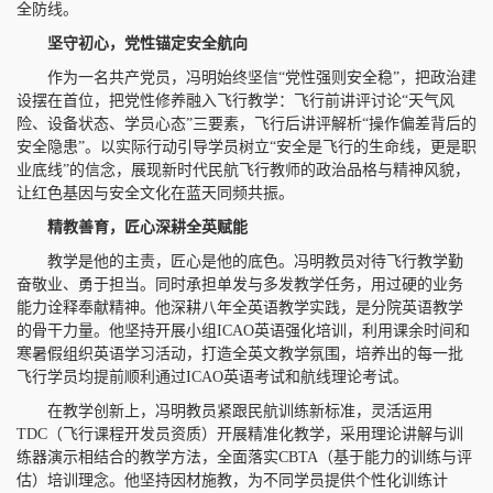
全防线。
坚守初心，
党性锚定安全航向
作为一名共产党员，冯明始终坚信“党性强则安全稳”，把政治建
设摆在首位，把党性修养融入飞行教学：飞行前讲评讨论“天气风
险、设备状态、学员心态”三要素，飞行后讲评解析“操作偏差背后的
安全隐患”。以实际行动引导学员树立“安全是飞行的生命线，更是职
业底线”的信念，展现新时代民航飞行教师的政治品格与精神风貌，
让红色基因与安全文化在蓝天同频共振。
精教善育，
匠心深耕全英赋能
教学是他的主责，匠心是他的底色。冯明教员对待飞行教学勤
奋敬业、勇于担当。同时承担单发与多发教学任务，用过硬的业务
能力诠释奉献精神。他深耕八年全英语教学实践，是分院英语教学
的骨干力量。他坚持开展小组ICAO英语强化培训，利用课余时间和
寒暑假组织英语学习活动，打造全英文教学氛围，培养出的每一批
飞行学员均提前顺利通过ICAO英语考试和航线理论考试。
在教学创新上，冯明教员紧跟民航训练新标准，灵活运用
TDC（飞行课程开发员资质）开展精准化教学，采用理论讲解与训
练器演示相结合的教学方法，全面落实CBTA（基于能力的训练与评
估）培训理念。他坚持因材施教，为不同学员提供个性化训练计