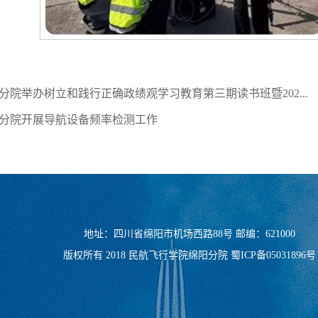
分院举办树立和践行正确政绩观学习教育第三期读书班暨202...
分院开展导航设备频率检测工作
地址：四川省绵阳市机场西路88号 邮编：621000
版权所有 2018 民航飞行学院绵阳分院 蜀ICP备05031896号