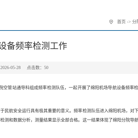
首页
->
分
设备频率检测工作
26-05-28
点击数：
50
院空管站通导科组成频率检测队伍，一起开展了绵阳机场导航设备频率
对于民航安全运行具有极其重要的意义。频率检测队伍进入绵阳机场，对
谱检测和数据分析，测量结果显示全部合格。这一结果体现了绵阳分院导