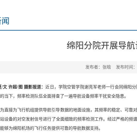
新闻
绵阳分院开展导航
发布者：张晗 发布时间：20
/文 许超/图 摄影报道：
近日，学院空管学院谢亮军老师一行会同绵阳分
的当下，频率检测队伍全面排查了一遍导航设备频率干扰安全隐患。
作为直接为飞行机组提供导航引导数据的地面设施，其频率的稳定、可靠
台站设备的对空发射信号进行了全面细致的频率检测工作。经过严格的频
能够为绵阳机场的飞行任务提供可靠的导航数据支持。