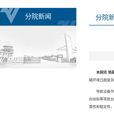
分院新闻
分院
本网讯 杨夏
磁环境日趋复杂
导航设备
向信标等导航
靠性和稳定性，