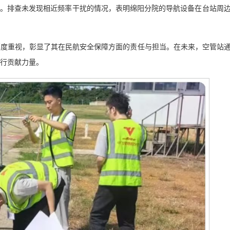
查。排查未发现相近频率干扰的情况，表明绵阳分院的导航设备在台站周
高度重视，彰显了其在民航安全保障方面的责任与担当。在未来，空管站
行贡献力量。