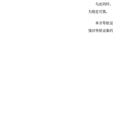
与此同时，
为稳定可靠。
本次导航
强对导航设备的