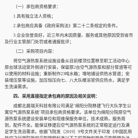
（一）承包商资格要求：
1.具有独立法人资格；
2.承包商应具备《政府采购法》第二十二条规定的条件。
3.企业信誉良好，近三年内未因质量、服务或其他原因受到省市
及行业主管部门处罚或者通报批评；
（二）采购项目内容：
将空气源热泵系统设施设备从目前楼顶位置移至职工活动中心
原台球活动室外侧进行安装，保留原2台空气源热泵和部分管道等可
以使用的材料设施；重新制作23吨水箱；埋地铺设供热水管道；安
装增压泵等设施，加压恒压向七、八大队楼浴室供应热水，满足学
生洗澡需求。
四、采用直接指定承包商的原因及相关说明：
成都北晨瑞天科技有限公司满足‘绵阳分院移建飞行大队学生公
寓空气源热泵系统’项目承包商资格要求。该单位为绵阳分院原空气
源热泵系统建设安装单位和现维保服务单位，技术成熟，服务周
到，配件齐全。能保证移建后空气源热泵系统的正常稳定运行及满
足学生洗浴需求。依据飞院发〔2019〕9号文件关于印发《中国民用