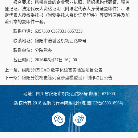
报名要求：携带有效的企业营业执照、组织机构代码证、税务
登记证、法定代表人资格证明（附法定代表人身份证复印件）、法
定代表人授权委托书（附受委托人身份证复印件）等资料原件及加
盖公章的复印件一套。
联系电话：6357330 6357331 6357333
联系地址：绵阳市涪城区机场西路88号
联系单位：分院党办
截止时间：2016年5月27日 16：00
上一条：
绵阳分院ICAO 数字化语言实验室项目公告
下一条：
绵阳分院校史陈列室沙盘模型设计制作项目公告
地址：四川省绵阳市机场西路88号 邮编：621000
版权所有 2018 民航飞行学院绵阳分院 蜀ICP备05031896号