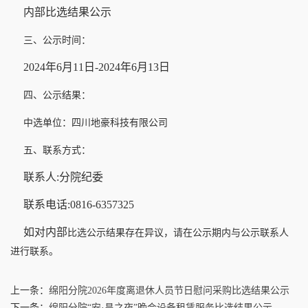
内部
比选结果公示
三、公示时间：
2024
年
6
月
11
日
-2024
年
6
月
1
3
日
四、公示结果：
中选单位：四川地豪科技有限公司
五、联系方式：
联系人
:
分院纪委
联系电话
:0816-6357325
如对
内部
比选公示结果存在异议，请在公示期内与公示联系人
进行联系。
上一条：
绵阳分院2026年度离退休人员节日慰问采购比选结果公示
下一条：
绵阳分院“安·昌之夜”晚会设备租赁服务比选结果公示